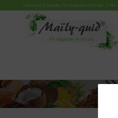
Fabricant E liquide PG Végétale & VG Bio
|
Nous
Système de payement 