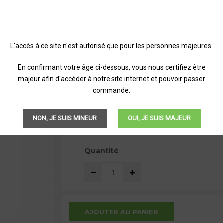
ACCUS 3500 MAH
L'accès à ce site n'est autorisé que pour les personnes majeures.
Profitez d'un accu au top des performances
sécurités possibles !
En confirmant votre âge ci-dessous, vous nous certifiez être
majeur afin d'accéder à notre site internet et pouvoir passer
commande.
14,90 €
TTC
NON, JE SUIS MINEUR
OUI, JE SUIS MAJEUR
Quantité
AJOUTER AU PANIER