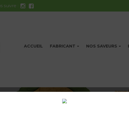
 suivre :
ACCUEIL
FABRICANT
NOS SAVEURS
opérationnel ! Merci de votre compréhension. Pensez à modifi
>
ACCESSOIRES
>
ACCUS 3500 MAH