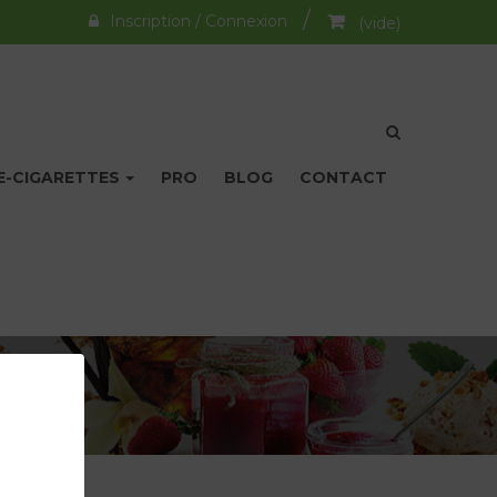
Inscription / Connexion
(vide)
E-CIGARETTES
PRO
BLOG
CONTACT
er votre mot de passe