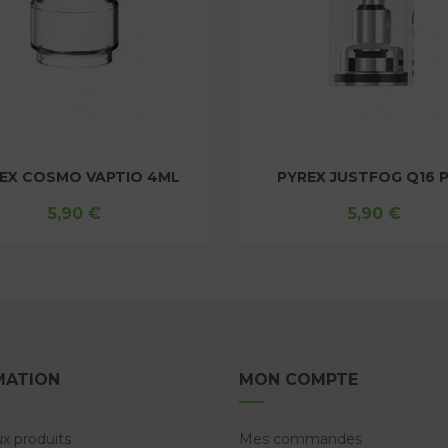
X JUSTFOG Q16 PRO
CLEARO DRAG X & DRAG 
5,90 €
8,50 €
MATION
MON COMPTE
x produits
Mes commandes