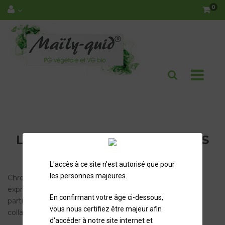
0
Basc
Système de payement opérationnel ! Merci de votre
la
compréhension. Pensez à modifier votre mot de passe
navi
LIVRAISON DE VOS PRODUITS
EN 24H PAR CHRONOPOST
L'accès à ce site n'est autorisé que pour
les personnes majeures.
Chronopost est le premier acteur national de la livraison
express de colis jusqu’à 30 kg aux entreprises et aux
En confirmant votre âge ci-dessous,
particuliers, il s’appuie sur une équipe de 3 500
vous nous certifiez être majeur afin
collaborateurs.
d'accéder à notre site internet et