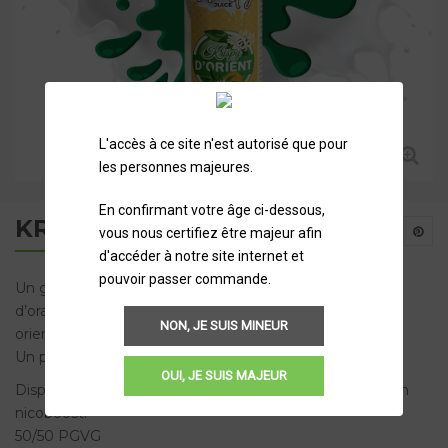
L'accès à ce site n'est autorisé que pour
les personnes majeures.
En confirmant votre âge ci-dessous,
KRISPY D’ORIENT
vous nous certifiez être majeur afin
d'accéder à notre site internet et
pouvoir passer commande.
Un gâteau génoise accompagné d’une note de fleur
d’oranger, qui vous rappellera ces fameuses pâtisseries
NON, JE SUIS MINEUR
orientales.
Un plaisir revu au gout du jour.
OUI, JE SUIS MAJEUR
Disponible en 0 mg de nicotine, possibilité d’y ajouter un
nicoboost.
50/50 PGVG