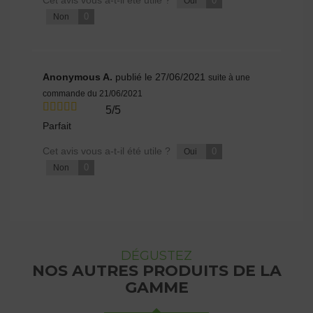
Cet avis vous a-t-il été utile ?
0
Oui
0
Non
Anonymous A.
publié le 27/06/2021
suite à une
commande du 21/06/2021
5/5
Parfait
Cet avis vous a-t-il été utile ?
0
Oui
0
Non
DÉGUSTEZ
NOS AUTRES PRODUITS DE LA
GAMME