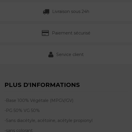
Livraison sous 24h
Paiement sécurisé
Service client
PLUS D'INFORMATIONS
-Base
100% Végétale
(MPGV/GV)
-PG 50% VG 50%
-Sans diacétyle, acétoïne, acétyle propionyl
-sans colorant