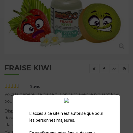
FRAISE KIWI
5
avis
Voici la généreuse fraise fusionnant avec le piquant kiwi
pour créer un équilibre harmonieux de saveur.
Disponible avec ou sans nicotine (voir ci-dessous pour le
L'accès à ce site n'est autorisé que pour
dosage).
les personnes majeures.
Flacon de 10ml.
Bouchon sécurité enfant.
En confirmant votre âge ci-dessous,