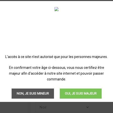
KIT POD LUXE QS VAP
Discrète, Pratique & Simple, La
Luxe 
simplement au quotidien. Dotée d'une b
fuites
, elle vous offrira une tirage polyvalen
Son
design raffiné
et son
utilisation in
débutants comme confirmés.
L'accès à ce site n'est autorisé que pour les personnes majeures.
En confirmant votre âge ci-dessous, vous nous certifiez être
24,90 €
TTC
majeur afin d'accéder à notre site internet et pouvoir passer
commande.
NON, JE SUIS MINEUR
OUI, JE SUIS MAJEUR
Couleur