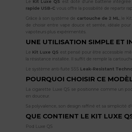
Le
Kit Luxe QS
est doté d'une batterie intégré
rapide USB-C
vous offre la possibilité de repartir
Grâce à son système de
cartouche de 2 ML
, le K
de choisir entre vape douce et serrée, idéale pou
vapoteurs plus expérimentés.
UNE UTILISATION SIMPLE ET I
Le
Kit Luxe QS
est pensé pour être accessible mê
la résistance installée.
Il suffit de remplir la cartou
Le système anti-fuite SSS
Leak-Resistant Techn
POURQUOI CHOISIR CE MODÈ
La cigarette Luxe QS se positionne comme un pod él
en douceur.
Sa polyvalence, son design raffiné et sa simplicité 
QUE CONTIENT LE KIT LUXE Q
Pod Luxe QS