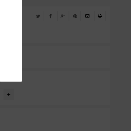
KVAPE
é