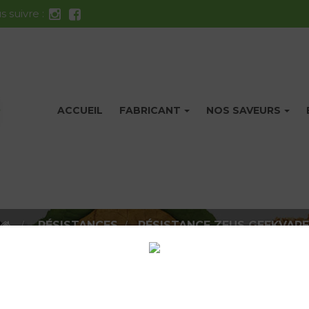
 suivre :
ACCUEIL
FABRICANT
NOS SAVEURS
opérationnel ! Merci de votre compréhension. Pensez à modifi
>
RÉSISTANCES
>
RÉSISTANCE ZEUS GEEKVAPE