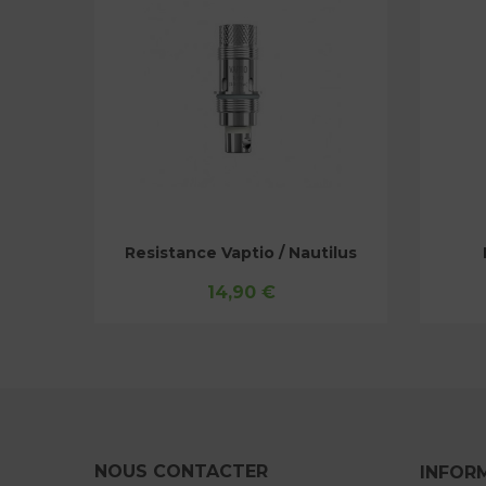
O
Resistance Drag s & Drag x
R
16,90 €
NOUS CONTACTER
INFOR