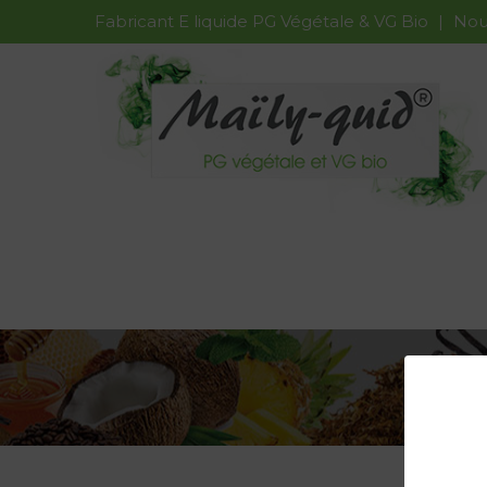
Fabricant E liquide PG Végétale & VG Bio
|
Nous
Système de payement 