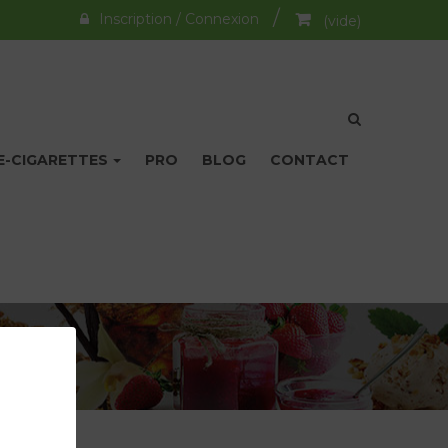
Inscription / Connexion
(vide)
E-CIGARETTES
PRO
BLOG
CONTACT
er votre mot de passe