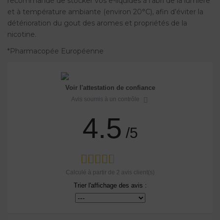
recommandé de stocker vos e-liquides à l’abri de la lumière
et à température ambiante (environ 20°C), afin d’éviter la
détérioration du gout des aromes et propriétés de la
nicotine.
*Pharmacopée Européenne
Voir l'attestation de confiance
Avis soumis à un contrôle
4.5
/5
Calculé à partir de
2
avis client(s)
Trier l'affichage des avis :