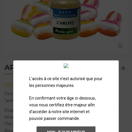
ARLEQUIN
L'accès à ce site n'est autorisé que pour
les personnes majeures.
2
avis
Retrouvez la gourmandise et l’acidité des bonbons
En confirmant votre âge ci-dessous,
"arlequin"
vous nous certifiez être majeur afin
Disponible avec ou sans nicotine (voir ci-dessous pour le
d'accéder à notre site internet et
dosage).
pouvoir passer commande.
Flacon de 10ml.
Bouchon sécurité enfant.