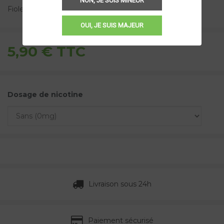
NON, JE SUIS MINEUR
Fiole recyclable.
OUI, JE SUIS MAJEUR
5,90 €
TTC
Dosage de nicotine
Livraison sous 24h
Paiement sécurisé