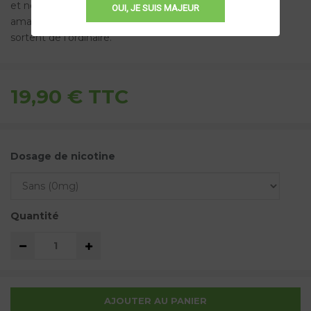
et nostalgique. Une composition pensée pour ravir les
OUI, JE SUIS MAJEUR
amateurs de liquides fruités et de saveurs bonbon qui
sortent de l'ordinaire.
19,90 €
TTC
Dosage de nicotine
Quantité
AJOUTER AU PANIER