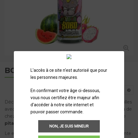
BOBO SAIYEN VAPORS 50ML
L'accès à ce site n'est autorisé que pour
les personnes majeures.
En confirmant votre âge ci-dessous,
vous nous certifiez être majeur afin
Découvrez un cocktail fruité & bonbon à l'assaut de papilles
d'accéder à notre site internet et
avec le liquide
Bobo
issue de la gamme
Saiyen Vapors
de
pouvoir passer commande.
chez
Swoke
. Avec des notes de
pastèque juteuse
, de
pitaya exotique
et de
bubble-gum doux
.
NON, JE SUIS MINEUR
Le e-liquide
Bobo
propose une vape sucrée, réconfortante