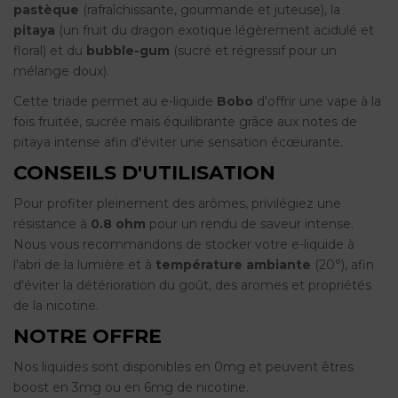
pastèque
(rafraîchissante, gourmande et juteuse), la
pitaya
(un fruit du dragon exotique légèrement acidulé et
floral) et du
bubble-gum
(sucré et régressif pour un
mélange doux).
Cette triade permet au e-liquide
Bobo
d'offrir une vape à la
fois fruitée, sucrée mais équilibrante grâce aux notes de
pitaya intense afin d'éviter une sensation écœurante.
CONSEILS D'UTILISATION
Pour profiter pleinement des arômes, privilégiez une
résistance à
0.8 ohm
pour un rendu de saveur intense.
Nous vous recommandons de stocker votre e-liquide à
l'abri de la lumière et à
température ambiante
(20°), afin
d'éviter la détérioration du goût, des aromes et propriétés
de la nicotine.
NOTRE OFFRE
Nos liquides sont disponibles en 0mg et peuvent êtres
boost en 3mg ou en 6mg de nicotine.