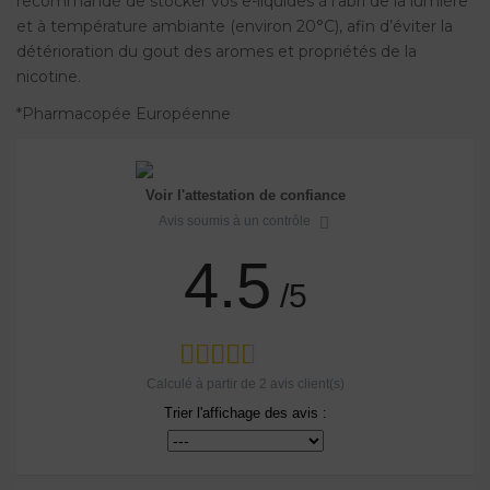
recommandé de stocker vos e-liquides à l’abri de la lumière
et à température ambiante (environ 20°C), afin d’éviter la
détérioration du gout des aromes et propriétés de la
nicotine.
*Pharmacopée Européenne
Voir l'attestation de confiance
Avis soumis à un contrôle
4.5
/5
Calculé à partir de
2
avis client(s)
Trier l'affichage des avis :