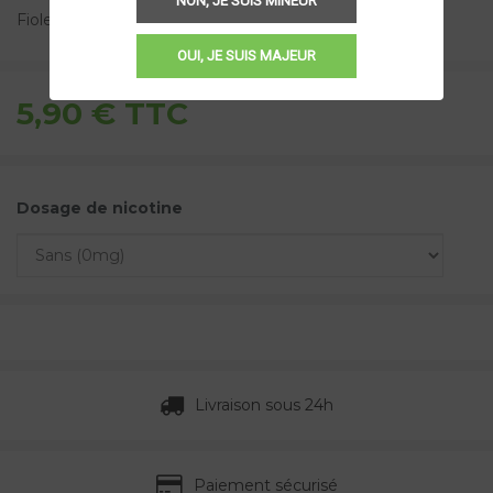
NON, JE SUIS MINEUR
Fiole recyclable.
OUI, JE SUIS MAJEUR
5,90 €
TTC
Dosage de nicotine
Livraison sous 24h
Paiement sécurisé