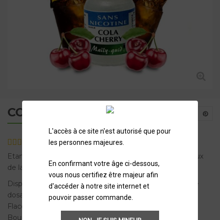
COLA CHERRY
L'accès à ce site n'est autorisé que pour
les personnes majeures.
2
avis
Etanchez vôtre soif avec ce cola allié au goût somptueux
En confirmant votre âge ci-dessous,
de la cerise
vous nous certifiez être majeur afin
Disponible avec ou sans nicotine (voir ci-dessous pour le
d'accéder à notre site internet et
dosage).
pouvoir passer commande.
Flacon de 10ml.
Bouchon sécurité enfant.